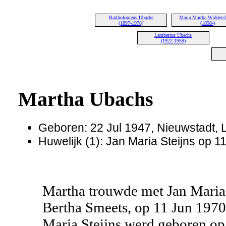
Bartholomeus Ubachs
Maria Martha Widders
(1897-1978)
(1898-)
Lambertus Ubachs
(1922-1959)
Martha Ubachs
Geboren: 22 Jul 1947, Nieuwstadt, 
Huwelijk (1): Jan Maria Steijns op 
Martha trouwde met Jan Maria 
Bertha Smeets, op 11 Jun 1970
Maria Steijns werd geboren op